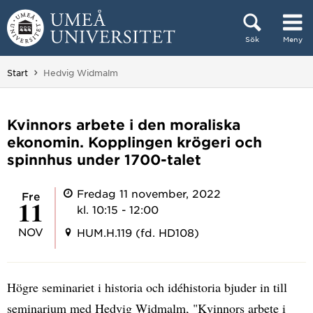
Hoppa direkt till innehållet
Sök
Meny
Huvudmenyn dold.
Du är här:
Start
Hedvig Widmalm
Kvinnors arbete i den moraliska
ekonomin. Kopplingen krögeri och
spinnhus under 1700-talet
Fredag 11 november, 2022
fre
11
kl. 10:15 - 12:00
NOV
HUM.H.119 (fd. HD108)
Högre seminariet i historia och idéhistoria bjuder in till
seminarium med Hedvig Widmalm, "Kvinnors arbete i