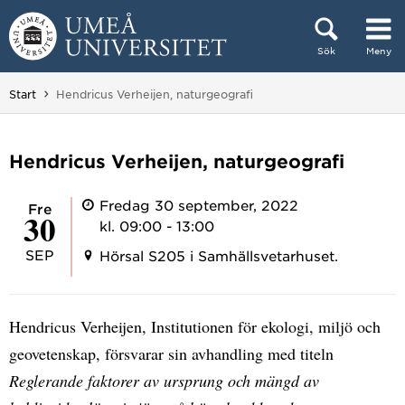
Hoppa direkt till innehållet
Sök
Meny
Huvudmenyn dold.
Du är här:
Start
Hendricus Verheijen, naturgeografi
Hendricus Verheijen, naturgeografi
Fredag 30 september, 2022
fre
30
kl. 09:00 - 13:00
SEP
Hörsal S205 i Samhällsvetarhuset.
Hendricus Verheijen, Institutionen för ekologi, miljö och
geovetenskap, försvarar sin avhandling med titeln
Reglerande faktorer av ursprung och mängd av