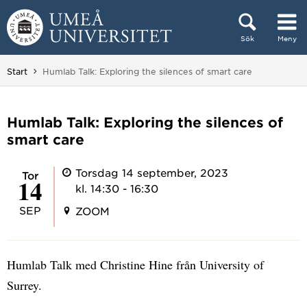
Hoppa direkt till innehållet
Sök
Meny
Huvudmenyn dold.
Du är här:
Start
Humlab Talk: Exploring the silences of smart care
Humlab Talk: Exploring the silences of
smart care
Torsdag 14 september, 2023
tor
14
kl. 14:30 - 16:30
SEP
ZOOM
Humlab Talk med Christine Hine från University of
Surrey.