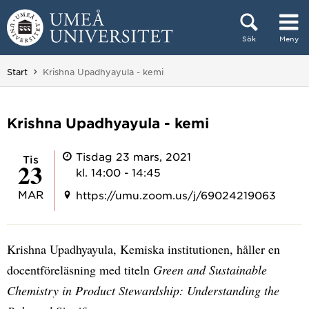
Hoppa direkt till innehållet
Sök
Meny
Huvudmenyn dold.
Du är här:
Start
Krishna Upadhyayula - kemi
Krishna Upadhyayula - kemi
Tisdag 23 mars, 2021
tis
23
kl. 14:00 - 14:45
MAR
https://umu.zoom.us/j/69024219063
Krishna Upadhyayula, Kemiska institutionen, håller en
docentföreläsning med titeln
Green and Sustainable
Chemistry in Product Stewardship: Understanding the