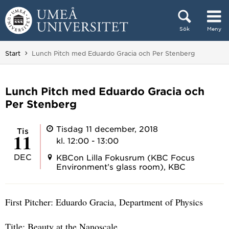
Hoppa direkt till innehållet
Sök
Meny
Huvudmenyn dold.
Du är här:
Start
Lunch Pitch med Eduardo Gracia och Per Stenberg
Lunch Pitch med Eduardo Gracia och
Per Stenberg
Tisdag 11 december, 2018
tis
11
kl. 12:00 - 13:00
DEC
KBCon Lilla Fokusrum (KBC Focus
Environment’s glass room), KBC
First Pitcher: Eduardo Gracia, Department of Physics
Title: Beauty at the Nanoscale