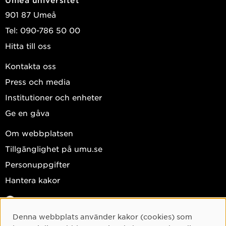
901 87 Umeå
Tel: 090-786 50 00
Hitta till oss
Kontakta oss
Press och media
Institutioner och enheter
Ge en gåva
Om webbplatsen
Tillgänglighet på umu.se
Personuppgifter
Hantera kakor
Facebook
Instagram
Denna webbplats använder kakor (cookies) som
Cookie-samtycke