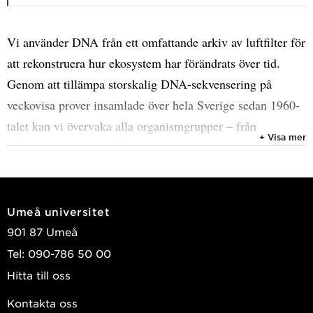
Vi använder DNA från ett omfattande arkiv av luftfilter för
att rekonstruera hur ekosystem har förändrats över tid.
Genom att tillämpa storskalig DNA-sekvensering på
veckovisa prover insamlade över hela Sverige sedan 1960-
talet kan vi övervaka alla organismgrupper – från
+ Visa mer
mikroorganismer till däggdjur, från vatten till land – över
flera decennier.
Denna metod utgör en kraftfull ”tidsmaskin” för att
Umeå universitet
identifiera ekologiska referenstillstånd och följa långsiktiga
901 87 Umeå
förändringar i biologisk mångfald, fenologi, förekomst och
Tel: 090-786 50 00
genetisk diversitet. Den möjliggör även upptäckt av
Hitta till oss
framväxande biologiska hot, såsom patogener och invasiva
Kontakta oss
arter. Genom att kombinera DNA-data från luftfilter med