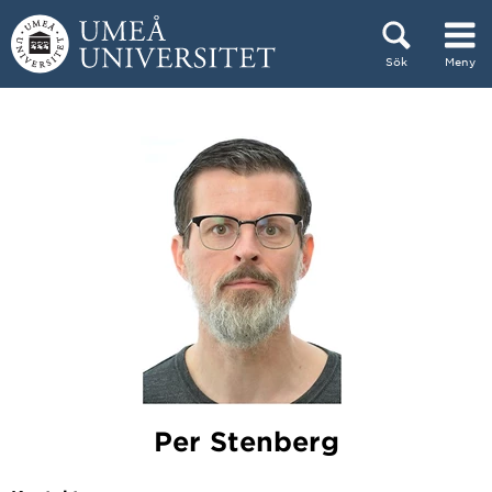
Hoppa direkt till innehållet
Sök
Meny
Huvudmenyn dold.
Per Stenberg