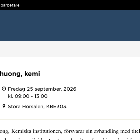
darbetare
huong, kemi
Fredag 25 september, 2026
kl. 09:00 - 13:00
Stora Hörsalen, KBE303.
ng, Kemiska institutionen, försvarar sin avhandling med tite
ksilvers dynamik i kontrasterande våtmarker: biogeokemiska 