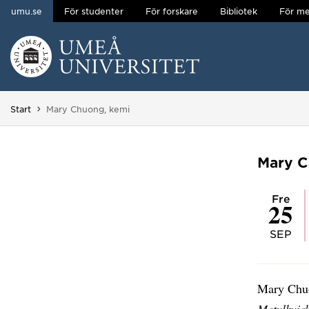
umu.se
För studenter
För forskare
Bibliotek
För me
Hoppa direkt till innehållet
Huvudmenyn dold.
Du är här:
Start
Mary Chuong, kemi
Mary C
fre
25
SEP
Mary Chuo
Metylkvic