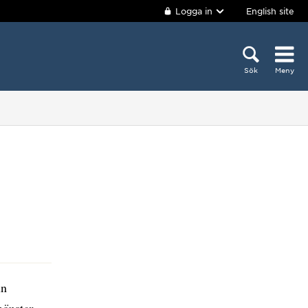
Logga in
English site
Sök
Meny
ln
mönster