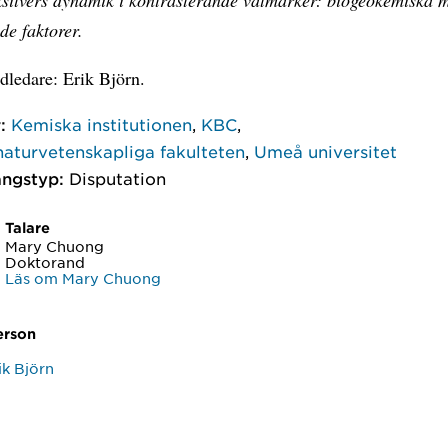
de faktorer.
ledare: Erik Björn.
:
Kemiska institutionen
,
KBC
,
naturvetenskapliga fakulteten
,
Umeå universitet
ngstyp:
Disputation
Talare
Mary Chuong
Doktorand
Läs om Mary Chuong
erson
ik Björn