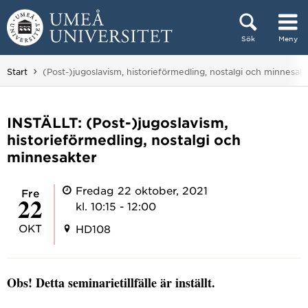
Hoppa direkt till innehållet
Sök
Meny
Huvudmenyn dold.
Du är här:
Start
(Post-)jugoslavism, historieförmedling, nostalgi och minnesak
INSTÄLLT: (Post-)jugoslavism,
historieförmedling, nostalgi och
minnesakter
Fredag 22 oktober, 2021
fre
22
kl. 10:15 - 12:00
OKT
HD108
Obs! Detta seminarietillfälle är inställt.