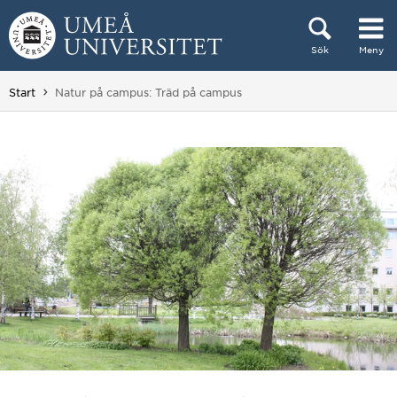
Hoppa direkt till innehållet
Sök
Meny
Huvudmenyn dold.
Du är här:
Start
Natur på campus: Träd på campus