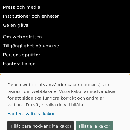
Press och media
Institutioner och enheter
Ge en gåva
Om webbplatsen
Tillgänglighet på umu.se
Personuppgifter
Hantera kakor
Facebook
Instagram
Denna webbplats använder kakor (cookies) som
Cookie-samtycke
lagras i din webbläsare. Vissa kakor är nödvändiga
TikTok
för att sidan ska fungera korrekt och andra är
Youtube
valbara. Du väljer vilka du vill tillåta.
LinkedIn
Hantera valbara kakor
Tillåt bara nödvändiga kakor
Tillåt alla kakor