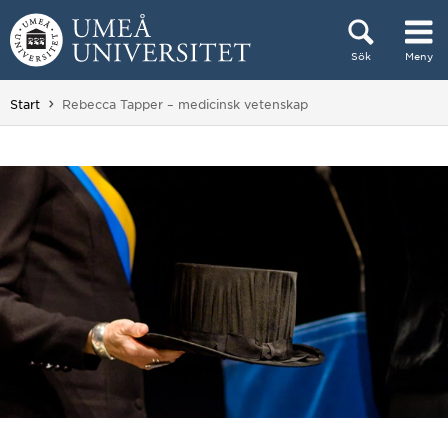
Hoppa direkt till innehållet
Sök
Meny
Huvudmenyn dold.
Du är här:
Start
Rebecca Tapper – medicinsk vetenskap