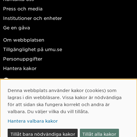
Press och media
Institutioner och enheter
Ge en gåva
Om webbplatsen
Tillgänglighet på umu.se
Personuppgifter
Hantera kakor
Facebook
Instagram
Denna webbplats använder kakor (cookies) som
Cookie-samtycke
lagras i din webbläsare. Vissa kakor är nödvändiga
TikTok
för att sidan ska fungera korrekt och andra är
Youtube
valbara. Du väljer vilka du vill tillåta.
LinkedIn
Hantera valbara kakor
Tillåt bara nödvändiga kakor
Tillåt alla kakor