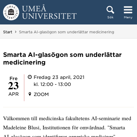
Hoppa direkt till innehållet
Sök
Meny
Huvudmenyn dold.
Du är här:
Start
Smarta AI-glasögon som underlättar medicinering
Smarta AI-glasögon som underlättar
medicinering
Fredag 23 april, 2021
fre
23
kl. 12:00 - 13:00
APR
ZOOM
Välkommen till medicinska fakultetens AI-seminarie med
Madeleine Blusi, Institutionen för omvårdnad. "Smarta
AI-glasögon som identifierar generiska mediciner"