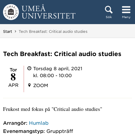
Hoppa direkt till innehållet
Sök
Meny
Huvudmenyn dold.
Du är här:
Start
Tech Breakfast: Critical audio studies
Tech Breakfast: Critical audio studies
Torsdag 8 april, 2021
tor
8
kl. 08:00 - 10:00
APR
ZOOM
Frukost med fokus på "Critical audio studies"
Arrangör:
Humlab
Evenemangstyp:
Gruppträff