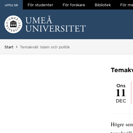
umu.se
För studenter
För forskare
Bibliotek
För me
Hoppa direkt till innehållet
Huvudmenyn dold.
Du är här:
Start
Temakväll: Islam och politik
Temakvä
ons
11
DEC
Högre semi
temakväll