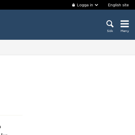
Logga in
English site
Sök
Meny
n
 Jan