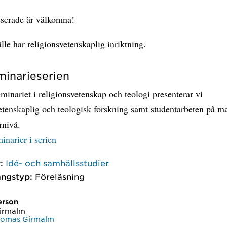
sserade är välkomna!
fälle har religionsvetenskaplig inriktning.
inarieserien
minariet i religionsvetenskap och teologi presenterar vi
etenskaplig och teologisk forskning samt studentarbeten på ma
rnivå.
minarier i serien
:
Idé- och samhällsstudier
ngstyp:
Föreläsning
erson
irmalm
homas Girmalm