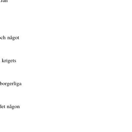
och något
 krigets
borgerliga
det någon