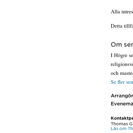
Alla intre
Detta till
Om sem
I Högre se
religionsv
och maste
Se fler se
Arrangör
Evenema
Kontaktp
Thomas G
Läs om T