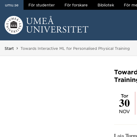
umu.se
För studenter
För forskare
Bibliotek
För me
Hoppa direkt till innehållet
Huvudmenyn dold.
Du är här:
Start
Towards Interactive ML for Personalised Physical Training
Toward
Trainin
tor
30
NOV
Laia Turm