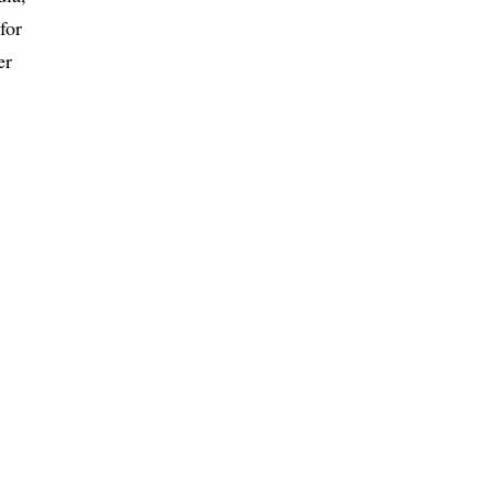
for
er