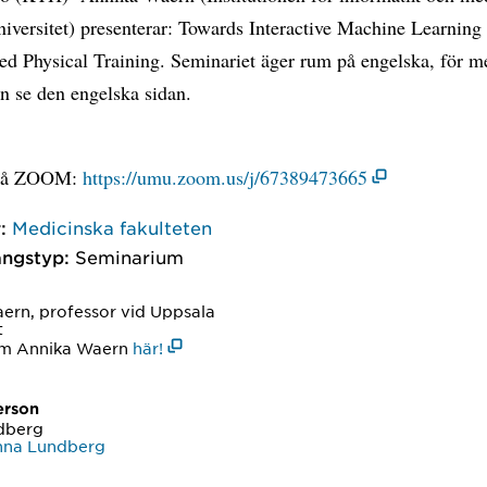
iversitet) presenterar: Towards Interactive Machine Learning 
ed Physical Training. Seminariet äger rum på engelska, för m
on se den engelska sidan.
 på ZOOM:
https://umu.zoom.us/j/67389473665
:
Medicinska fakulteten
ngstyp:
Seminarium
ern, professor vid Uppsala
t
om Annika Waern
här!
erson
dberg
nna Lundberg