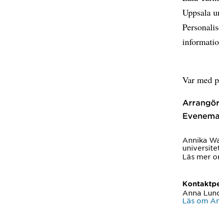
Uppsala un
Personalis
informati
Var med
Arrangör
Evenema
Annika Wa
universite
Läs mer 
Kontaktp
Anna Lun
Läs om A