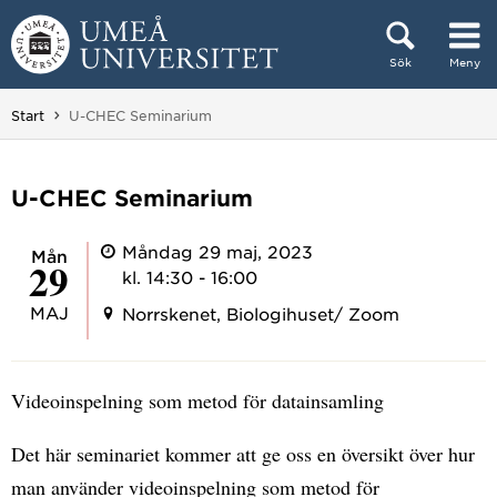
Hoppa direkt till innehållet
Sök
Meny
Huvudmenyn dold.
Du är här:
Start
U-CHEC Seminarium
U-CHEC Seminarium
Måndag 29 maj, 2023
mån
29
kl. 14:30 - 16:00
MAJ
Norrskenet, Biologihuset/ Zoom
Videoinspelning som metod för datainsamling
Det här seminariet kommer att ge oss en översikt över hur
man använder videoinspelning som metod för