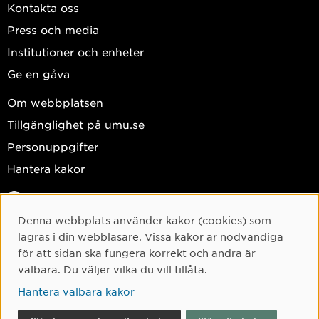
Kontakta oss
Press och media
Institutioner och enheter
Ge en gåva
Om webbplatsen
Tillgänglighet på umu.se
Personuppgifter
Hantera kakor
Facebook
Instagram
Denna webbplats använder kakor (cookies) som
Cookie-samtycke
lagras i din webbläsare. Vissa kakor är nödvändiga
TikTok
för att sidan ska fungera korrekt och andra är
Youtube
valbara. Du väljer vilka du vill tillåta.
LinkedIn
Hantera valbara kakor