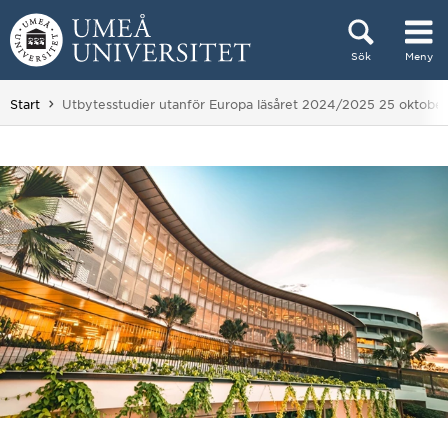
Hoppa direkt till innehållet
Sök
Meny
Huvudmenyn dold.
Du är här:
Start
Utbytesstudier utanför Europa läsåret 2024/2025 25 oktober