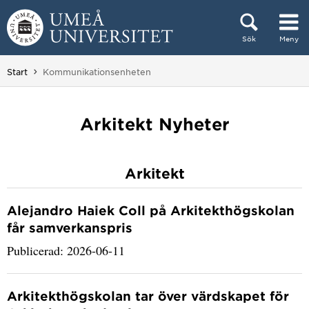
Hoppa direkt till innehållet
Sök
Meny
Huvudmenyn dold.
Du är här:
Start
Kommunikationsenheten
Arkitekt Nyheter
Arkitekt
Alejandro Haiek Coll på Arkitekthögskolan
får samverkanspris
Publicerad: 2026-06-11
Arkitekthögskolan tar över värdskapet för