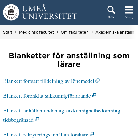
Hoppa direkt till innehållet
Sök
Meny
Huvudmenyn dold.
Start
Medicinsk fakultet
Om fakulteten
Akademiska anställni
Blanketter för anställning som
lärare
Blankett fortsatt tilldelning av lönemedel
Blankett förenklat sakkunnigförfarande
Blankett anhållan undantag sakkunnighetbedömning
tidsbegränsad
Blankett rekryteringsanhållan forskare