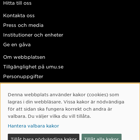
Hitta till oss
Kontakta oss
Press och media
Institutioner och enheter
Ge en gåva
Om webbplatsen
Tillgänglighet på umu.se
Personuppgifter
Hantera kakor
Denna webbplats använder kakor (cookies) som
Facebook
Cookie-samtycke
lagras i din webbläsare. Vissa kakor är nödvändiga
Instagram
för att sidan ska fungera korrekt och andra är
valbara. Du väljer vilka du vill tillåta.
TikTok
Hantera valbara kakor
Youtube
LinkedIn
Tillåt bara nödvändiga kakor
Tillåt alla kakor