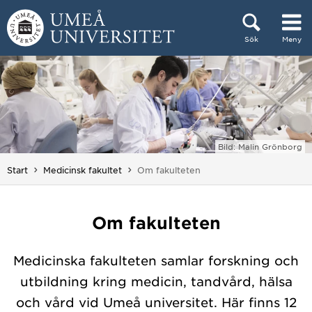
Hoppa direkt till innehållet
Sök
Meny
Huvudmenyn dold.
Bild: Malin Grönborg
Du är här:
Start
Medicinsk fakultet
Om fakulteten
Om fakulteten
Medicinska fakulteten samlar forskning och
utbildning kring medicin, tandvård, hälsa
och vård vid Umeå universitet. Här finns 12