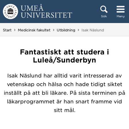
Hoppa direkt till innehållet
Sök
Meny
Huvudmenyn dold.
Du är här:
Start
Medicinsk fakultet
Utbildning
Isak Näslund
Fantastiskt att studera i
Luleå/Sunderbyn
Isak Näslund har alltid varit intresserad av
vetenskap och hälsa och hade tidigt siktet
inställt på att bli läkare. På sista terminen på
läkarprogrammet är han snart framme vid
sitt mål.