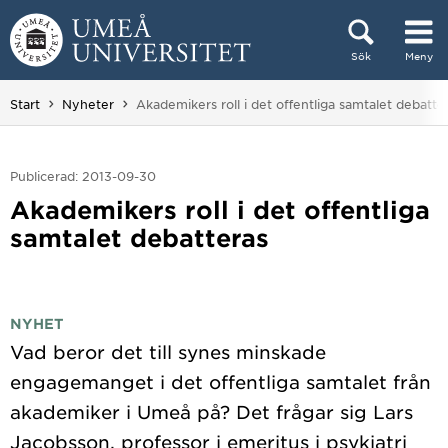
Hoppa direkt till innehållet
Sök
Meny
Huvudmenyn dold.
Du är här:
Start
Nyheter
Akademikers roll i det offentliga samtalet debatte
Publicerad: 2013-09-30
Akademikers roll i det offentliga
samtalet debatteras
NYHET
Vad beror det till synes minskade
engagemanget i det offentliga samtalet från
akademiker i Umeå på? Det frågar sig Lars
Jacobsson, professor i emeritus i psykiatri