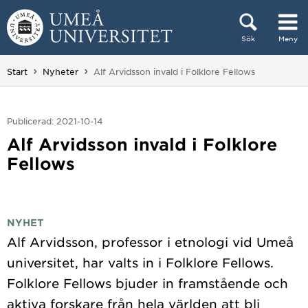
Hoppa direkt till innehållet
Sök
Meny
Huvudmenyn dold.
Du är här:
Start
Nyheter
Alf Arvidsson invald i Folklore Fellows
Publicerad: 2021-10-14
Alf Arvidsson invald i Folklore
Fellows
NYHET
Alf Arvidsson, professor i etnologi vid Umeå
universitet, har valts in i Folklore Fellows.
Folklore Fellows bjuder in framstående och
aktiva forskare från hela världen att bli