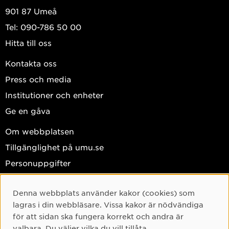
901 87 Umeå
Tel: 090-786 50 00
Hitta till oss
Kontakta oss
Press och media
Institutioner och enheter
Ge en gåva
Om webbplatsen
Tillgänglighet på umu.se
Personuppgifter
Hantera kakor
Denna webbplats använder kakor (cookies) som
Facebook
Cookie-samtycke
lagras i din webbläsare. Vissa kakor är nödvändiga
Instagram
för att sidan ska fungera korrekt och andra är
valbara. Du väljer vilka du vill tillåta.