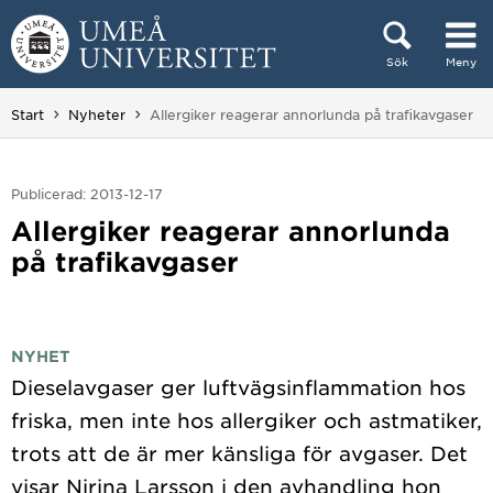
Hoppa direkt till innehållet
Sök
Meny
Huvudmenyn dold.
Du är här:
Start
Nyheter
Allergiker reagerar annorlunda på trafikavgaser
Publicerad: 2013-12-17
Allergiker reagerar annorlunda
på trafikavgaser
NYHET
Dieselavgaser ger luftvägsinflammation hos
friska, men inte hos allergiker och astmatiker,
trots att de är mer känsliga för avgaser. Det
visar Nirina Larsson i den avhandling hon