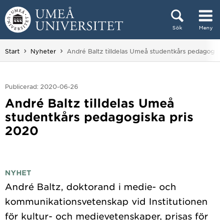
Hoppa direkt till innehållet
Sök
Meny
Huvudmenyn dold.
Du är här:
Start
Nyheter
André Baltz tilldelas Umeå studentkårs pedagogis
Publicerad: 2020-06-26
André Baltz tilldelas Umeå
studentkårs pedagogiska pris
2020
NYHET
André Baltz, doktorand i medie- och
kommunikationsvetenskap vid Institutionen
för kultur- och medievetenskaper, prisas för