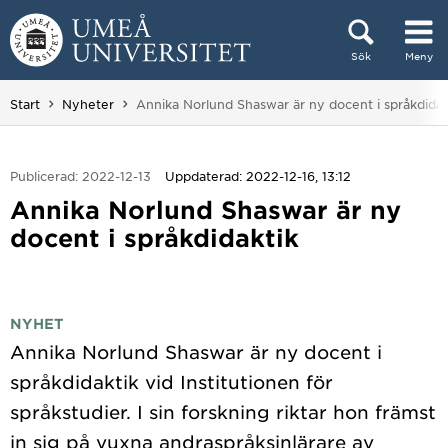
Hoppa direkt till innehållet
Sök
Meny
Huvudmenyn dold.
Du är här:
Start
Nyheter
Annika Norlund Shaswar är ny docent i språkdidak
Publicerad: 2022-12-13
Uppdaterad: 2022-12-16, 13:12
Annika Norlund Shaswar är ny
docent i språkdidaktik
NYHET
Annika Norlund Shaswar är ny docent i
språkdidaktik vid Institutionen för
språkstudier. I sin forskning riktar hon främst
in sig på vuxna andraspråksinlärare av