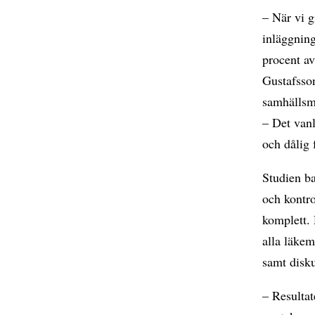
– När vi g
inläggning
procent a
Gustafsson
samhällsme
– Det van
och dålig 
Studien ba
och kontro
komplett.
alla läke
samt disku
– Resultat