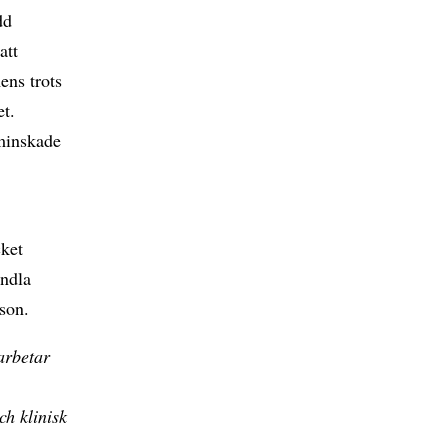
dd
att
ns trots
et.
minskade
ket
andla
son.
arbetar
ch klinisk