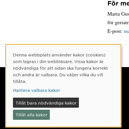
För me
Maria Gust
för geriat
E-post:
ma
Denna webbplats använder kakor (cookies)
Cookie-samtycke
som lagras i din webbläsare. Vissa kakor är
nödvändiga för att sidan ska fungera korrekt
och andra är valbara. Du väljer vilka du vill
Umeå universitet
tillåta.
901 87 Umeå
Hantera valbara kakor
Tel: 090-786 50 00
Tillåt bara nödvändiga kakor
Hitta till oss
Tillåt alla kakor