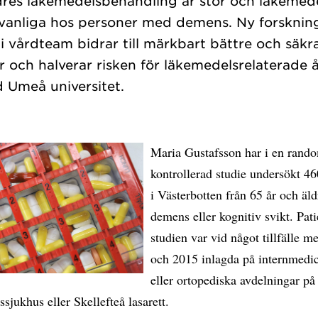
dres läkemedelsbehandling är stor och läkemed
vanliga hos personer med demens. Ny forskning 
 vårdteam bidrar till märkbart bättre och säkr
och halverar risken för läkemedelsrelaterade å
Maria Gustafsson har i en rando
kontrollerad studie undersökt 4
i Västerbotten från 65 år och äl
demens eller kognitiv svikt. Pati
studien var vid något tillfälle m
och 2015 inlagda på internmedi
eller ortopediska avdelningar på
tssjukhus eller Skellefteå lasarett.