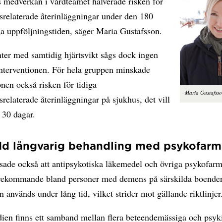
s medverkan i vårdteamet halverade risken för
srelaterade återinläggningar under den 180
a uppföljningstiden, säger Maria Gustafsson.
ter med samtidig hjärtsvikt sågs dock ingen
interventionen. För hela gruppen minskade
onen också risken för tidiga
Maria Gustafss
relaterade återinläggningar på sjukhus, det vill
 30 dagar.
dd långvarig behandling med psykofar
isade också att antipsykotiska läkemedel och övriga psykofar
örekommande bland personer med demens på särskilda boenden
 används under lång tid, vilket strider mot gällande riktlinjer
dien finns ett samband mellan flera beteendemässiga och psyk