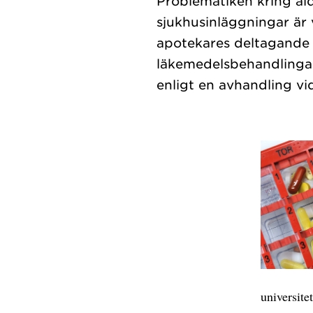
Problematiken kring äl
sjukhusinläggningar är 
apotekares deltagande i
läkemedelsbehandlingar 
universite