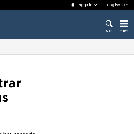
Logga in
English site
Sök
Meny
trar
ns