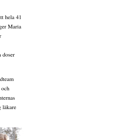
tt hela 41
äger Maria
r
a doser
årdteam
t och
nternas
 läkare