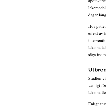
apotekare
läkemedel
dagar lång
Hos patien
effekt av 
interventi
läkemedels
säga inom
Utbre
Studien v
vanligt f
läkemedlen
Enligt stu