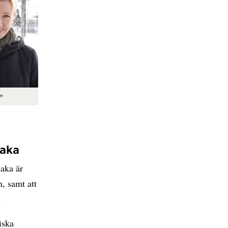
on
maka
maka är
, samt att
.
iska