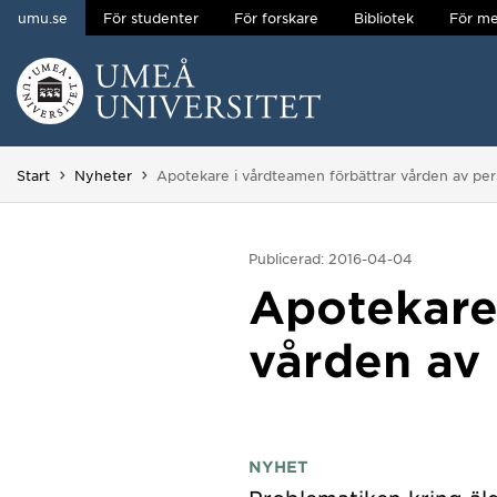
umu.se
För studenter
För forskare
Bibliotek
För me
Hoppa direkt till innehållet
Huvudmenyn dold.
Du är här:
Start
Nyheter
Apotekare i vårdteamen förbättrar vården av p
Publicerad: 2016-04-04
Apotekare
vården av
NYHET