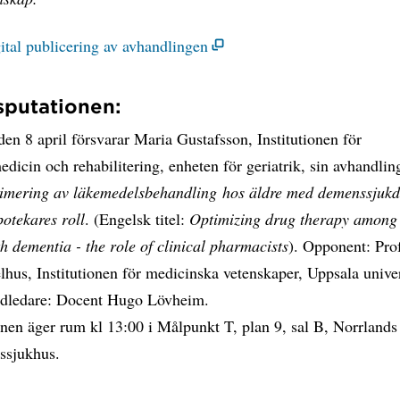
ital publicering av avhandlingen
putationen:
en 8 april försvarar Maria Gustafsson, Institutionen för
dicin och rehabilitering, enheten för geriatrik, sin avhandli
imering av läkemedelsbehandling hos äldre med demenssjuk
potekares roll
. (Engelsk titel:
Optimizing drug therapy among
h dementia - the role of clinical pharmacists
). Opponent: Pro
us, Institutionen för medicinska vetenskaper, Uppsala univer
dledare: Docent Hugo Lövheim.
nen äger rum kl 13:00 i Målpunkt T, plan 9, sal B, Norrlands
tssjukhus.