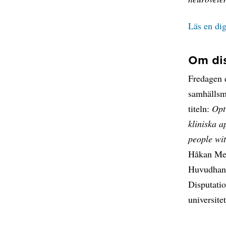
Läs en dig
Om dis
Fredagen d
samhällsme
titeln:
Opt
kliniska a
people wit
Håkan Melh
Huvudhan
Disputatio
universite