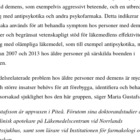
d demens, som exempelvis aggressivt beteende, och en utbre
g med antipsykotika och andra psykofarmaka. Detta indikerar 
aka används för att behandla symptom hos personer med deme
er och begränsat vetenskapligt stöd för läkemedlens effektivit
g med olämpliga läkemedel, som till exempel antipsykotika, 
an 2007 och 2013 hos äldre personer på särskilda boenden i
en.
elsrelaterade problem hos äldre personer med demens är myc
h större insatser behövs för att förebygga, identifiera och beh
sorsakad sjuklighet hos den här gruppen, säger Maria Gustafs
tafsson är uppvuxen i Piteå. Förutom sina doktorandstudier 
linisk apotekare på Läkemedelscentrum vid Norrlands
tssjukhus, samt som lärare vid Institutionen för farmakologi o
nskap.