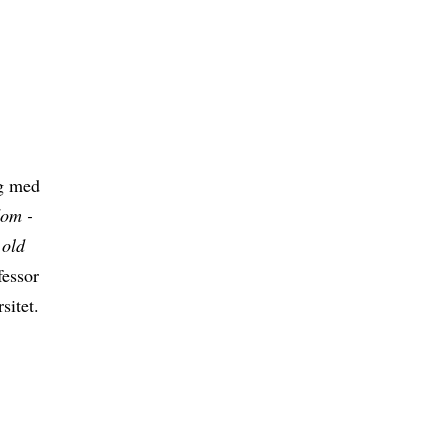
ng med
dom -
 old
fessor
sitet.