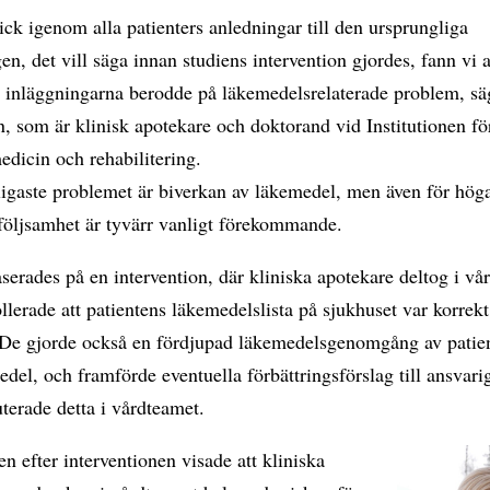
ick igenom alla patienters anledningar till den ursprungliga
en, det vill säga innan studiens intervention gjordes, fann vi a
v inläggningarna berodde på läkemedelsrelaterade problem, s
, som är klinisk apotekare och doktorand vid Institutionen fö
dicin och rehabilitering.
ligaste problemet är biverkan av läkemedel, men även för hög
följsamhet är tyvärr vanligt förekommande.
serades på en intervention, där kliniska apotekare deltog i v
llerade att patientens läkemedelslista på sjukhuset var korrek
 De gjorde också en fördjupad läkemedelsgenomgång av patie
medel, och framförde eventuella förbättringsförslag till ansvarig
terade detta i vårdteamet.
en efter interventionen visade att kliniska