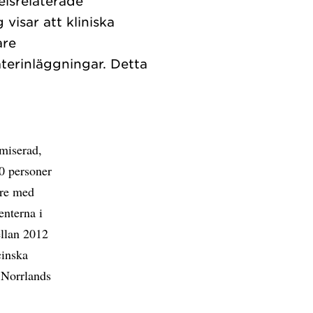
elsrelaterade
visar att kliniska
are
terinläggningar. Detta
miserad,
60 personer
dre med
enterna i
ellan 2012
cinska
 Norrlands