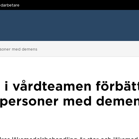
darbetare
ersoner med demens
 i vårdteamen förbät
 personer med deme