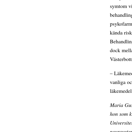
symtom vi
behandlin
psykofarm
kända risk
Behandlin
dock mell
Västerbott
– Läkemed
vanliga oc
läkemedel
Maria Gus
hon som k
Universite
neurovete