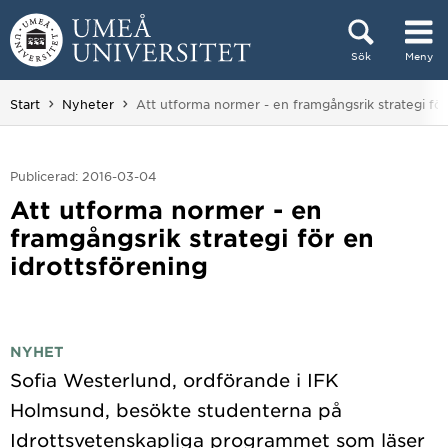
Hoppa direkt till innehållet
Sök
Meny
Huvudmenyn dold.
Du är här:
Start
Nyheter
Att utforma normer - en framgångsrik strategi för
Publicerad: 2016-03-04
Att utforma normer - en
framgångsrik strategi för en
idrottsförening
NYHET
Sofia Westerlund, ordförande i IFK
Holmsund, besökte studenterna på
Idrottsvetenskapliga programmet som läser