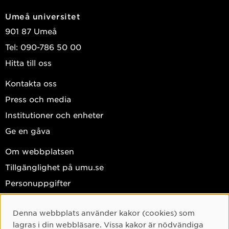
Umeå universitet
901 87 Umeå
Tel: 090-786 50 00
Hitta till oss
Kontakta oss
Press och media
Institutioner och enheter
Ge en gåva
Om webbplatsen
Tillgänglighet på umu.se
Personuppgifter
Hantera kakor
Denna webbplats använder kakor (cookies) som
Facebook
Cookie-samtycke
lagras i din webbläsare. Vissa kakor är nödvändiga