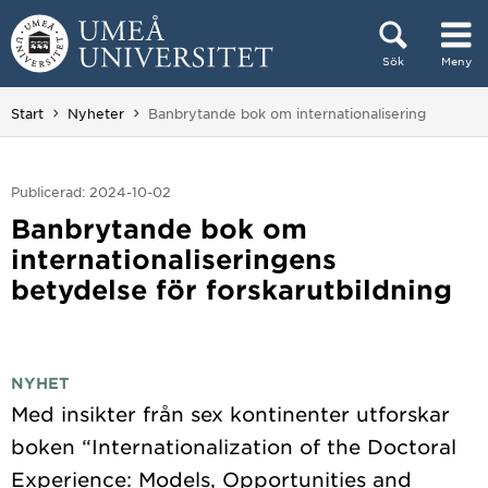
Hoppa direkt till innehållet
Sök
Meny
Huvudmenyn dold.
Du är här:
Start
Nyheter
Banbrytande bok om internationalisering
Publicerad: 2024-10-02
Banbrytande bok om
internationaliseringens
betydelse för forskarutbildning
NYHET
Med insikter från sex kontinenter utforskar
boken “Internationalization of the Doctoral
Experience: Models, Opportunities and