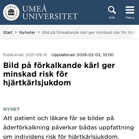
Hoppa direkt till innehållet
Sök
Meny
Huvudmenyn dold.
Du är här:
Start
Nyheter
Bild på förkalkande kärl ger minskad risk för hjärt
Publicerad: 2021-09-15
Uppdaterad: 2026-02-02, 10:00
Bild på förkalkande kärl ger
minskad risk för
hjärtkärlsjukdom
NYHET
Att patient och läkare får se bilder på
åderförkalkning påverkar bådas uppfattning
om individens risk för hjärtkärlsjukdom.