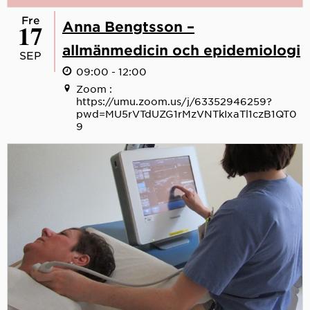
fre
17
Anna Bengtsson –
allmänmedicin och epidemiologi
SEP
09:00 - 12:00
Zoom :
https://umu.zoom.us/j/63352946259?
pwd=MU5rVTdUZG1rMzVNTkIxaTl1czB1QT0
9