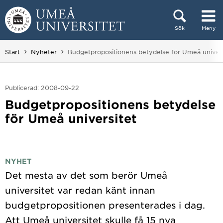
Hoppa direkt till innehållet
Sök
Meny
Huvudmenyn dold.
Du är här:
Start
Nyheter
Budgetpropositionens betydelse för Umeå univers
Publicerad: 2008-09-22
Budgetpropositionens betydelse
för Umeå universitet
NYHET
Det mesta av det som berör Umeå
universitet var redan känt innan
budgetpropositionen presenterades i dag.
Att Umeå universitet skulle få 15 nya