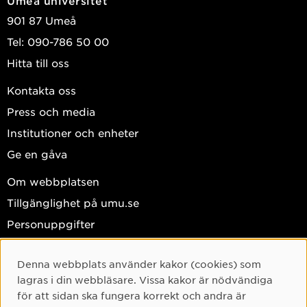
Umeå universitet
901 87 Umeå
Tel: 090-786 50 00
Hitta till oss
Kontakta oss
Press och media
Institutioner och enheter
Ge en gåva
Om webbplatsen
Tillgänglighet på umu.se
Personuppgifter
Hantera kakor
Denna webbplats använder kakor (cookies) som
Facebook
Cookie-samtycke
lagras i din webbläsare. Vissa kakor är nödvändiga
Instagram
för att sidan ska fungera korrekt och andra är