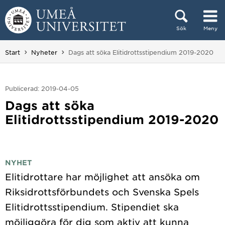
Hoppa direkt till innehållet
Sök
Meny
Huvudmenyn dold.
Du är här:
Start
Nyheter
Dags att söka Elitidrottsstipendium 2019-2020
Publicerad: 2019-04-05
Dags att söka
Elitidrottsstipendium 2019-2020
NYHET
Elitidrottare har möjlighet att ansöka om
Riksidrottsförbundets och Svenska Spels
Elitidrottsstipendium. Stipendiet ska
möjliggöra för dig som aktiv att kunna