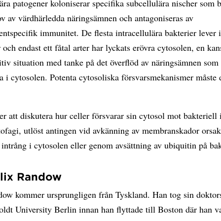
lära patogener koloniserar specifika subcellulära nischer som 
ov av värdhärledda näringsämnen och antagoniseras av
tspecifik immunitet. De flesta intracellulära bakterier lever 
och endast ett fåtal arter har lyckats erövra cytosolen, en ka
itiv situation med tanke på det överflöd av näringsämnen som ä
ga i cytosolen. Potenta cytosoliska försvarsmekanismer måste 
 att diskutera hur celler försvarar sin cytosol mot bakteriell
ofagi, utlöst antingen vid avkänning av membranskador orsa
t intrång i cytosolen eller genom avsättning av ubiquitin på bak
lix Randow
dow kommer ursprungligen från Tyskland. Han tog sin dokto
dt University Berlin innan han flyttade till Boston där han v