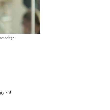
Cambridge.
gy vid