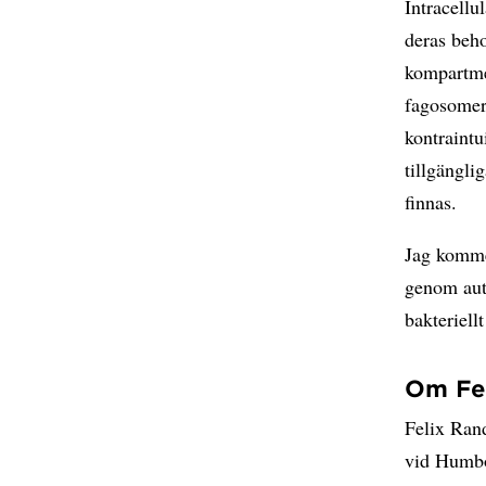
Intracellu
deras beh
kompartmen
fagosomer 
kontraintu
tillgängli
finnas.
Jag kommer
genom aut
bakteriell
Om Fe
Felix Ran
vid Humbol