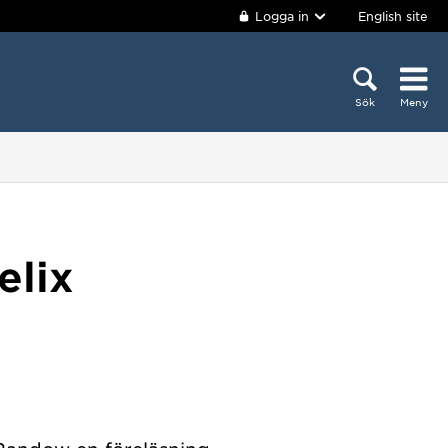
Logga in
English site
Sök
Meny
elix