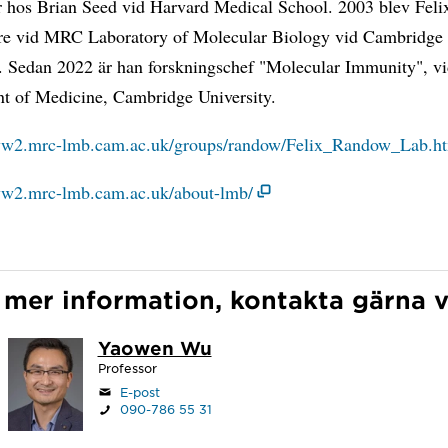
r hos Brian Seed vid Harvard Medical School. 2003 blev Feli
re vid MRC Laboratory of Molecular Biology vid Cambridge
y. Sedan 2022 är han forskningschef "Molecular Immunity", vi
t of Medicine, Cambridge University.
ww2.mrc-lmb.cam.ac.uk/groups/randow/Felix_Randow_Lab.h
ww2.mrc-lmb.cam.ac.uk/about-lmb/
 mer information, kontakta gärna v
Yaowen Wu
Professor
E-post
090-786 55 31