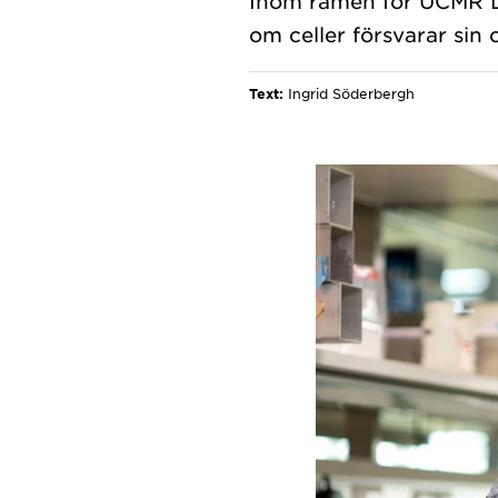
Inom ramen för UCMR Di
Text:
Ingrid Söderbergh