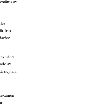
bestäms av
i
nske
r fritt
därför
 invasion
kade av
terieytan.
rsexamen
ar