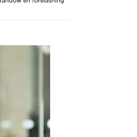
Randow en föreläsning