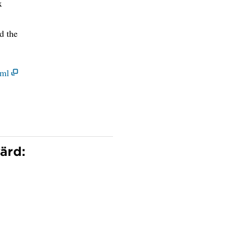
x
d the
tml
ärd: