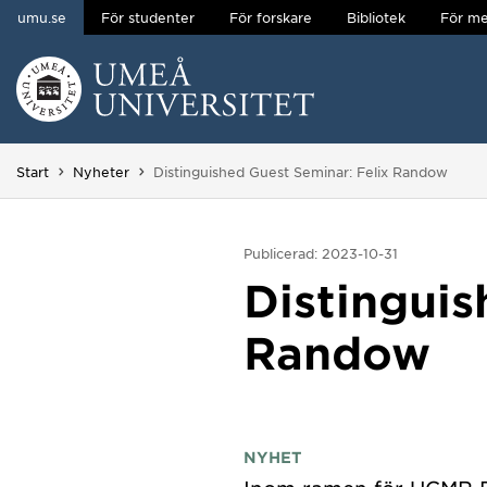
umu.se
För studenter
För forskare
Bibliotek
För me
Hoppa direkt till innehållet
Huvudmenyn dold.
Du är här:
Start
Nyheter
Distinguished Guest Seminar: Felix Randow
Publicerad: 2023-10-31
Distinguis
Randow
NYHET