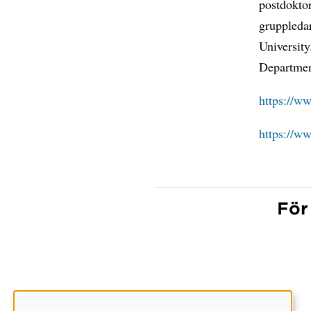
postdokto
gruppleda
Universit
Departmen
https://w
https://w
För