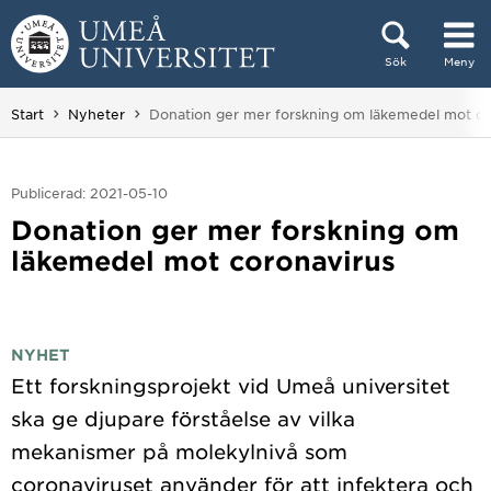
Hoppa direkt till innehållet
Sök
Meny
Huvudmenyn dold.
Du är här:
Start
Nyheter
Donation ger mer forskning om läkemedel mot co
Publicerad: 2021-05-10
Donation ger mer forskning om
läkemedel mot coronavirus
NYHET
Ett forskningsprojekt vid Umeå universitet
ska ge djupare förståelse av vilka
mekanismer på molekylnivå som
coronaviruset använder för att infektera och