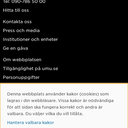
Tel: 090-786 50 00
Hitta till oss
Kontakta oss
Press och media
Institutioner och enheter
Ge en gåva
Om webbplatsen
Tillgänglighet på umu.se
Personuppgifter
Hantera kakor
Denna webbplats använder kakor (cookies) som
Facebook
Cookie-samtycke
lagras i din webbläsare. Vissa kakor är nödvändiga
Instagram
för att sidan ska fungera korrekt och andra är
valbara. Du väljer vilka du vill tillåta.
TikTok
Hantera valbara kakor
Youtube