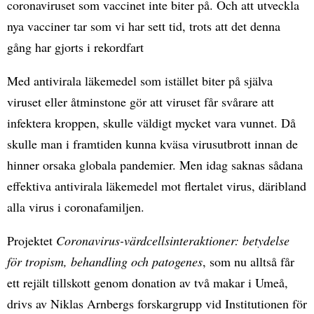
coronaviruset som vaccinet inte biter på. Och att utveckla
nya vacciner tar som vi har sett tid, trots att det denna
gång har gjorts i rekordfart
Med antivirala läkemedel som istället biter på själva
viruset eller åtminstone gör att viruset får svårare att
infektera kroppen, skulle väldigt mycket vara vunnet. Då
skulle man i framtiden kunna kväsa virusutbrott innan de
hinner orsaka globala pandemier. Men idag saknas sådana
effektiva antivirala läkemedel mot flertalet virus, däribland
alla virus i coronafamiljen.
Projektet
Coronavirus-värdcellsinteraktioner: betydelse
för tropism, behandling och patogenes
, som nu alltså får
ett rejält tillskott genom donation av två makar i Umeå,
drivs av Niklas Arnbergs forskargrupp vid Institutionen för