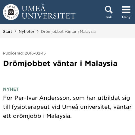
Hoppa direkt till innehållet
Sök
Meny
Huvudmenyn dold.
Du är här:
Start
Nyheter
Drömjobbet väntar i Malaysia
Publicerad: 2016-02-15
Drömjobbet väntar i Malaysia
NYHET
För Per-Ivar Andersson, som har utbildat sig
till fysioterapeut vid Umeå universitet, väntar