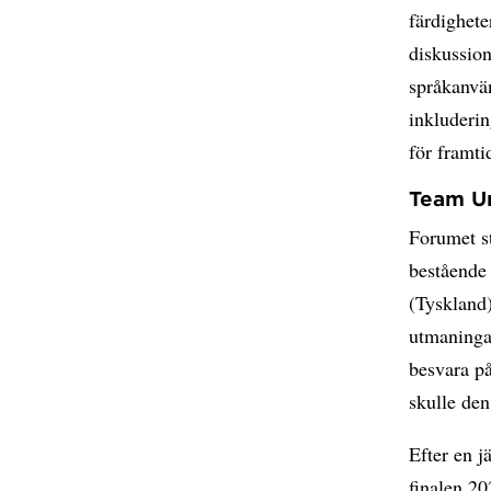
färdighete
diskussion
språkanvän
inkluderin
för framt
Team Um
Forumet s
bestående 
(Tyskland)
utmaninga
besvara p
skulle den
Efter en j
finalen 20