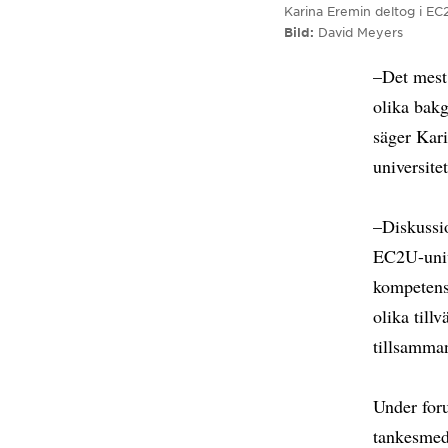
Karina Eremin deltog i EC
Bild
David Meyers
–Det mest 
olika bakg
säger Kar
universitet
–Diskussio
EC2U-univ
kompetensb
olika till
tillsamman
Under for
tankesmedj