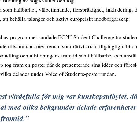
utbildning av hög kvalitet och tog
som hållbarhet, välbefinnande, flerspråkighet, inkludering, t
, att behålla talanger och aktivt europeiskt medborgarskap.
l av programmet samlade EC2U Student Challenge tio studen
de tillsammans med teman som rättvis och tillgänglig utbildn
vandling och utbildningens framtid samt hållbarhet och anstäl
p tog fram en poster där de presenterade sina idéer och föres
 vilka delades under Voice of Students-posterrundan.
st värdefulla för mig var kunskapsutbytet, d
al med olika bakgrunder delade erfarenheter 
 framtid.