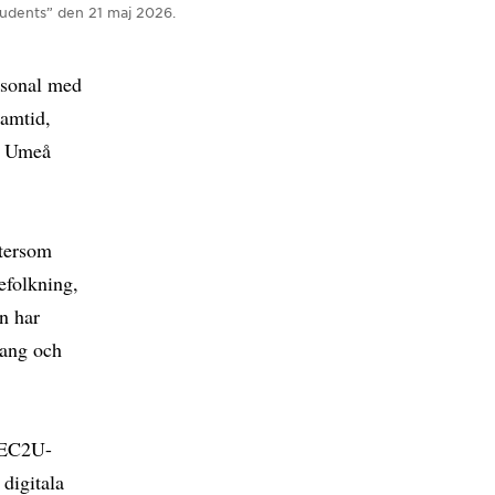
Students” den 21 maj 2026.
rsonal med
ramtid,
d Umeå
ftersom
efolkning,
en har
hang och
a EC2U-
digitala