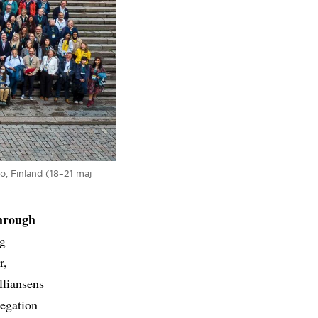
, Finland (18–21 maj
hrough
ög
r,
lliansens
legation