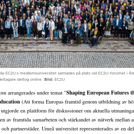
lla EC2U:s medlemsuniversitet samlades på plats vid EC2U-forumet i Åbo
eltagare deltog online.
Bild
EC2U
Shaping European Futures t
om arrangerades under temat ”
Education
(Att forma Europas framtid genom utbildning av h
, utgjorde en plattform för diskussioner om aktuella utmaninga
en av framtida samarbeten och stärkandet av nätverk mellan a
t och partnerstäder. Umeå universitet representerades av en de