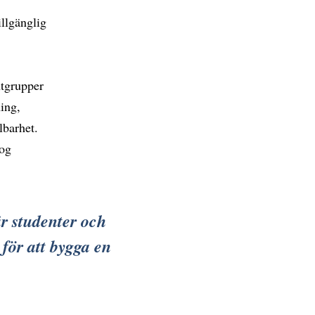
illgänglig
tgrupper
ing,
lbarhet.
log
är studenter och
för att bygga en