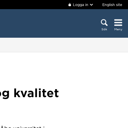
Logga in
English site
Sök
Meny
m
g kvalitet