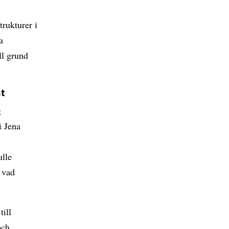
trukturer i
a
ll grund
t
g
i Jena
ulle
 vad
till
och