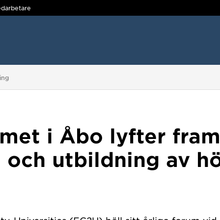
darbetare
ing
met i Åbo lyfter fra
och utbildning av hö