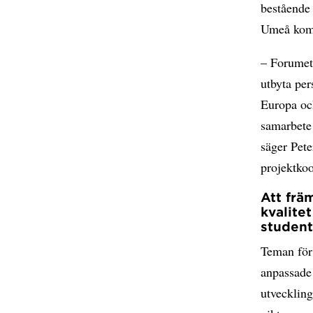
bestående 
Umeå ko
– Forumet 
utbyta per
Europa och
samarbete
säger Pet
projektkoo
Att frä
kvalite
studen
Teman för
anpassade 
utvecklin