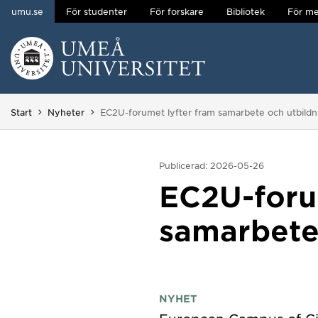
umu.se
För studenter
För forskare
Bibliotek
För me
Hoppa direkt till innehållet
Huvudmenyn dold.
Du är här:
Start
Nyheter
EC2U-forumet lyfter fram samarbete och utbildn
Publicerad: 2026-05-26
EC2U-foru
samarbete 
NYHET