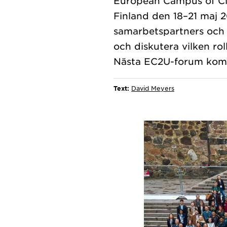
European Campus of City
Finland den 18–21 maj 
samarbetspartners och i
och diskutera vilken rol
Text:
David Meyers