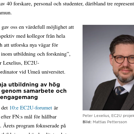
av 40 forskare, personal och studenter, däribland tre represent
mmun.
gav oss en värdefull möjlighet att
spektiv med kollegor från hela
 att utforska nya vägar för
 inom utbildning och forskning”,
er Lexelius, EC2U-
rdinator vid Umeå universitet.
mja utbildning av hög
t genom samarbete och
tengagemang
 det
10:e EC2U-forumet
är
efter FN:s mål för hållbar
Peter Lexelius, EC2U proje
Bild
Mattias Pettersson
g. Årets program fokuserade på