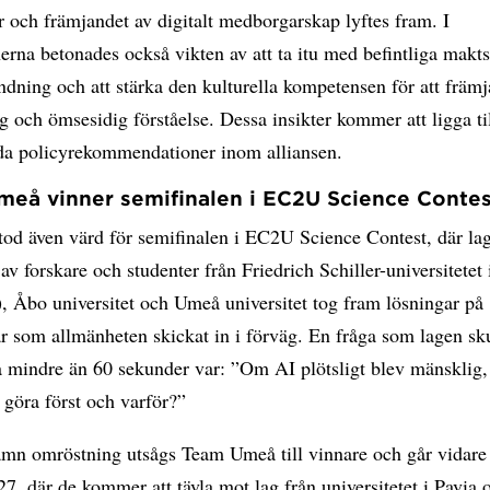
r och främjandet av digitalt medborgarskap lyftes fram. I
erna betonades också vikten av att ta itu med befintliga makts
dning och att stärka den kulturella kompetensen för att främj
g och ömsesidig förståelse. Dessa insikter kommer att ligga ti
ida policyrekommendationer inom alliansen.
eå vinner semifinalen i EC2U Science Contes
tod även värd för semifinalen i EC2U Science Contest, där la
av forskare och studenter från Friedrich Schiller-universitetet 
, Åbo universitet och Umeå universitet tog fram lösningar på
r som allmänheten skickat in i förväg. En fråga som lagen sk
å mindre än 60 sekunder var: ”Om AI plötsligt blev mänsklig,
 göra först och varför?”
ämn omröstning utsågs Team Umeå till vinnare och går vidare 
27, där de kommer att tävla mot lag från universitetet i Pavia 