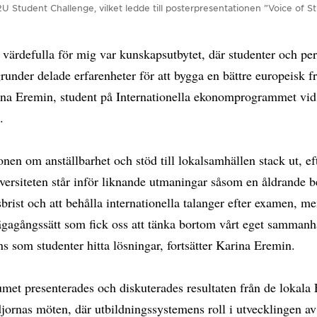
2U Student Challenge, vilket ledde till posterpresentationen ”Voice of 
värdefulla för mig var kunskapsutbytet, där studenter och pe
runder delade erfarenheter för att bygga en bättre europeisk f
ina Eremin, student på Internationella ekonomprogrammet vi
.
nen om anställbarhet och stöd till lokalsamhällen stack ut, e
ersiteten står inför liknande utmaningar såsom en åldrande b
rist och att behålla internationella talanger efter examen, m
vägagångssätt som fick oss att tänka bortom vårt eget samman
s som studenter hitta lösningar, fortsätter Karina Eremin.
umet presenterades och diskuterades resultaten från de lokal
ornas möten, där utbildningssystemens roll i utvecklingen av 