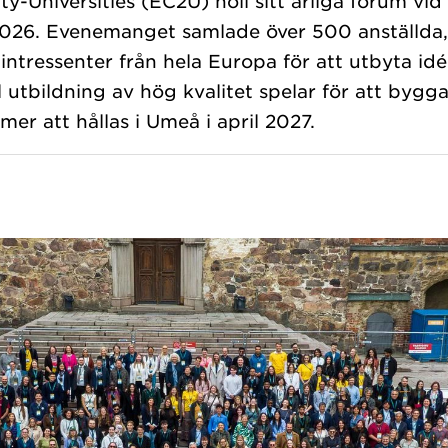
-Universities (EC2U) höll sitt årliga forum vid 
2026. Evenemanget samlade över 500 anställda,
ntressenter från hela Europa för att utbyta idé
l utbildning av hög kvalitet spelar för att bygg