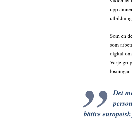
vikten av 
upp ämnen 
utbildning
Som en de
som arbeta
digital om
Varje grup
lösningar,
Det me
person
bättre europeisk