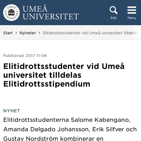
Hoppa direkt till innehållet
Sök
Meny
Huvudmenyn dold.
Du är här:
Start
Nyheter
Elitidrottsstudenter vid Umeå universitet tilldelas 
Publicerad: 2017-11-06
Elitidrottsstudenter vid Umeå
universitet tilldelas
Elitidrottsstipendium
NYHET
Elitidrottsstudenterna Salome Kabengano,
Amanda Delgado Johansson, Erik Silfver och
Gustav Nordström kombinerar en