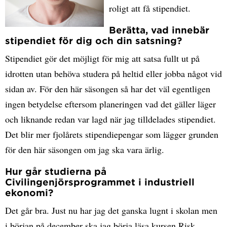
roligt att få stipendiet.
Berätta, vad innebär
stipendiet för dig och din satsning?
Stipendiet gör det möjligt för mig att satsa fullt ut på
idrotten utan behöva studera på heltid eller jobba något vid
sidan av. För den här säsongen så har det väl egentligen
ingen betydelse eftersom planeringen vad det gäller läger
och liknande redan var lagd när jag tilldelades
stipendiet
.
Det blir mer fjolårets stipendiepengar som lägger grunden
för den här säsongen om jag ska vara ärlig.
Hur går studierna på
Civilingenjörsprogrammet i industriell
ekonomi?
Det går bra. Just nu har jag det ganska lugnt i skolan men
i början på december ska jag börja läsa kursen Risk