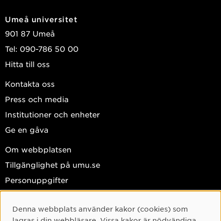
Umeå universitet
901 87 Umeå
Tel: 090-786 50 00
Hitta till oss
Kontakta oss
Press och media
Institutioner och enheter
Ge en gåva
Om webbplatsen
Tillgänglighet på umu.se
Personuppgifter
Hantera kakor
Denna webbplats använder kakor (cookies) som
Facebook
Cookie-samtycke
lagras i din webbläsare. Vissa kakor är nödvändiga