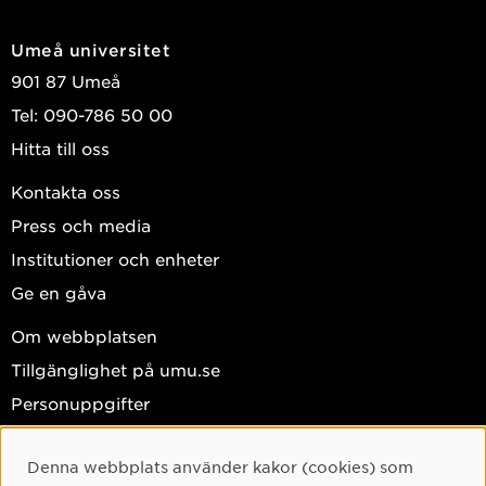
Umeå universitet
901 87 Umeå
Tel: 090-786 50 00
Hitta till oss
Kontakta oss
Press och media
Institutioner och enheter
Ge en gåva
Om webbplatsen
Tillgänglighet på umu.se
Personuppgifter
Hantera kakor
Denna webbplats använder kakor (cookies) som
Cookie-samtycke
Facebook