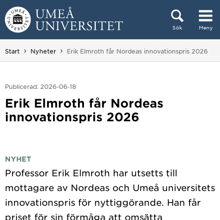
Hoppa direkt till innehållet
Sök
Meny
Huvudmenyn dold.
Du är här:
Start
Nyheter
Erik Elmroth får Nordeas innovationspris 2026
Publicerad: 2026-06-18
Erik Elmroth får Nordeas
innovationspris 2026
NYHET
Professor Erik Elmroth har utsetts till
mottagare av Nordeas och Umeå universitets
innovationspris för nyttiggörande. Han får
priset för sin förmåga att omsätta