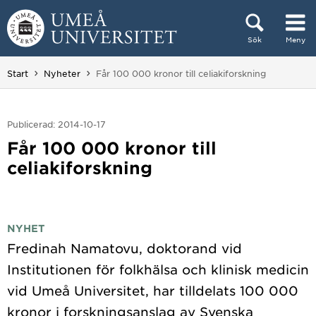
Hoppa direkt till innehållet
Sök
Meny
Huvudmenyn dold.
Du är här:
Start
Nyheter
Får 100 000 kronor till celiakiforskning
Publicerad: 2014-10-17
Får 100 000 kronor till
celiakiforskning
NYHET
Fredinah Namatovu, doktorand vid
Institutionen för folkhälsa och klinisk medicin
vid Umeå Universitet, har tilldelats 100 000
kronor i forskningsanslag av Svenska