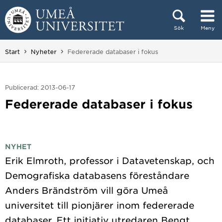
Hoppa direkt till innehållet
Sök
Meny
Huvudmenyn dold.
Du är här:
Start
Nyheter
Federerade databaser i fokus
Publicerad: 2013-06-17
Federerade databaser i fokus
NYHET
Erik Elmroth, professor i Datavetenskap, och
Demografiska databasens föreståndare
Anders Brändström vill göra Umeå
universitet till pionjärer inom federerade
databaser. Ett initiativ utredaren Bengt