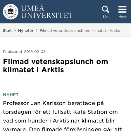
Hoppa direkt till innehållet
Sök
Meny
Huvudmenyn dold.
Du är här:
Start
Nyheter
Filmad vetenskapslunch om klimatet i Arktis
Publicerad: 2016-02-05
Filmad vetenskapslunch om
klimatet i Arktis
NYHET
Professor Jan Karlsson berättade på
torsdagen för ett fullsatt Kafé Station om
vad som händer i Arktis när klimatet blir
varmare. Den filmade föreläsningen går att