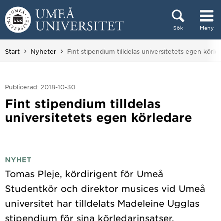
Hoppa direkt till innehållet
Sök
Meny
Huvudmenyn dold.
Du är här:
Start
Nyheter
Fint stipendium tilldelas universitetets egen körle
Publicerad: 2018-10-30
Fint stipendium tilldelas
universitetets egen körledare
NYHET
Tomas Pleje, kördirigent för Umeå
Studentkör och direktor musices vid Umeå
universitet har tilldelats Madeleine Ugglas