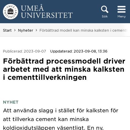
Hoppa direkt till innehållet
Sök
Meny
Huvudmenyn dold.
Du är här:
Start
Nyheter
Förbättrad modell kan minska kalksten i cementtil
Publicerad: 2023-09-07
Uppdaterad: 2023-09-08, 13:36
Förbättrad processmodell driver
arbetet med att minska kalksten
i cementtillverkningen
NYHET
Att använda slagg i stället för kalksten för
att tillverka cement kan minska
koldioxidutsläppen väsentligt. En ny,