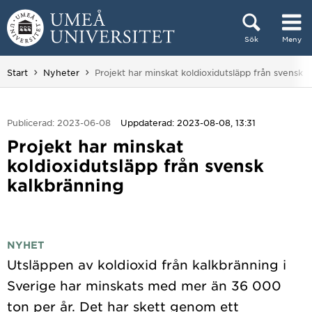
Hoppa direkt till innehållet
Sök
Meny
Huvudmenyn dold.
Du är här:
Start
Nyheter
Projekt har minskat koldioxidutsläpp från svensk 
Publicerad: 2023-06-08
Uppdaterad: 2023-08-08, 13:31
Projekt har minskat
koldioxidutsläpp från svensk
kalkbränning
NYHET
Utsläppen av koldioxid från kalkbränning i
Sverige har minskats med mer än 36 000
ton per år. Det har skett genom ett