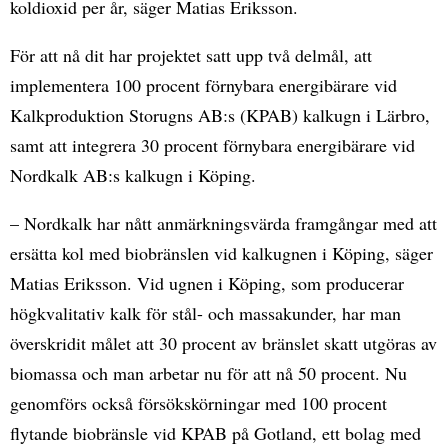
koldioxid per år, säger Matias Eriksson.
För att nå dit har projektet satt upp två delmål, att
implementera 100 procent förnybara energibärare vid
Kalkproduktion Storugns AB:s (KPAB) kalkugn i Lärbro,
samt att integrera 30 procent förnybara energibärare vid
Nordkalk AB:s kalkugn i Köping.
– Nordkalk har nått anmärkningsvärda framgångar med att
ersätta kol med biobränslen vid kalkugnen i Köping, säger
Matias Eriksson. Vid ugnen i Köping, som producerar
högkvalitativ kalk för stål- och massakunder, har man
överskridit målet att 30 procent av bränslet skatt utgöras av
biomassa och man arbetar nu för att nå 50 procent. Nu
genomförs också försökskörningar med 100 procent
flytande biobränsle vid KPAB på Gotland, ett bolag med