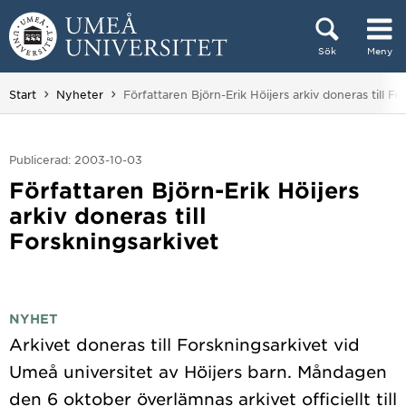
Hoppa direkt till innehållet
Sök
Meny
Huvudmenyn dold.
Du är här:
Start
Nyheter
Författaren Björn-Erik Höijers arkiv doneras till Fo
Publicerad: 2003-10-03
Författaren Björn-Erik Höijers
arkiv doneras till
Forskningsarkivet
NYHET
Arkivet doneras till Forskningsarkivet vid
Umeå universitet av Höijers barn. Måndagen
den 6 oktober överlämnas arkivet officiellt till