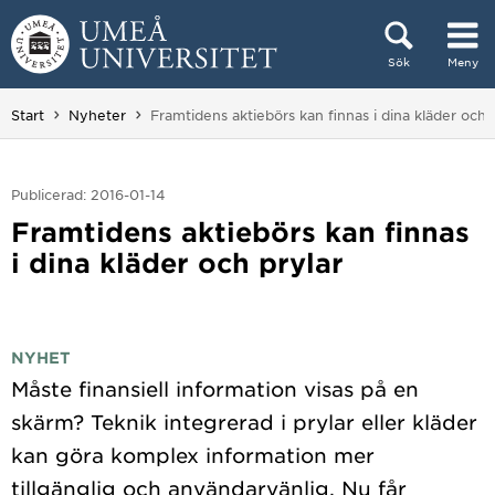
Hoppa direkt till innehållet
Sök
Meny
Huvudmenyn dold.
Du är här:
Start
Nyheter
Framtidens aktiebörs kan finnas i dina kläder och 
Publicerad: 2016-01-14
Framtidens aktiebörs kan finnas
i dina kläder och prylar
NYHET
Måste finansiell information visas på en
skärm? Teknik integrerad i prylar eller kläder
kan göra komplex information mer
tillgänglig och användarvänlig. Nu får