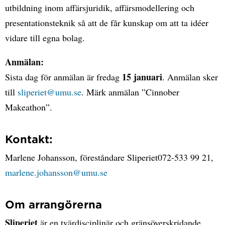
utbildning inom affärsjuridik, affärsmodellering och
presentationsteknik så att de får kunskap om att ta idéer
vidare till egna bolag.
Anmälan:
15 januari
Sista dag för anmälan är fredag
. Anmälan sker
till
sliperiet@umu.se
. Märk anmälan ”Cinnober
Makeathon”.
Kontakt:
Marlene Johansson, föreståndare Sliperiet072-533 99 21,
marlene.johansson@umu.se
Om arrangörerna
Sliperiet
är en tvärdisciplinär och gränsöverskridande