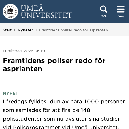
Hoppa direkt till innehållet
Sök
Meny
Huvudmenyn dold.
Du är här:
Start
Nyheter
Framtidens poliser redo för aspiranten
Publicerad: 2026-06-10
Framtidens poliser redo för
asprianten
NYHET
I fredags fylldes Idun av nära 1 000 personer
som samlades för att fira de 148
polisstudenter som nu avslutar sina studier
vid Polisprogrammet vid Umeå universitet.