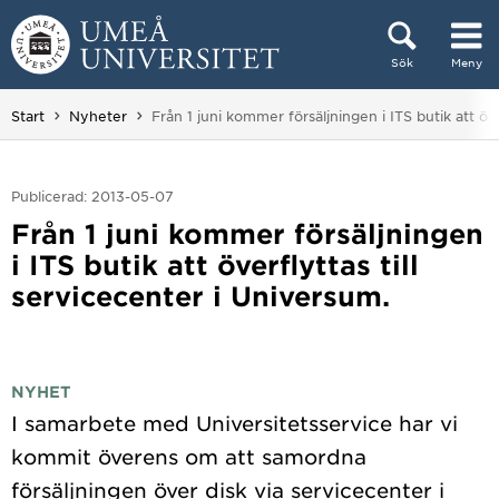
Hoppa direkt till innehållet
Sök
Meny
Huvudmenyn dold.
Du är här:
Start
Nyheter
Från 1 juni kommer försäljningen i ITS butik att öve
Publicerad: 2013-05-07
Från 1 juni kommer försäljningen
i ITS butik att överflyttas till
servicecenter i Universum.
NYHET
I samarbete med Universitetsservice har vi
kommit överens om att samordna
försäljningen över disk via servicecenter i