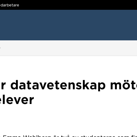
darbetare
r
är datavetenskap möt
lever