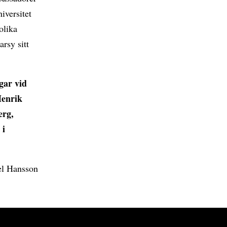
niversitet
olika
arsy sitt
ngar vid
Henrik
erg,
 i
el Hansson