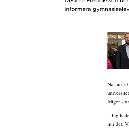
Desirée Fredriksson oc
Nästan 3 
universite
frågor so
– Jag had
in i det. 