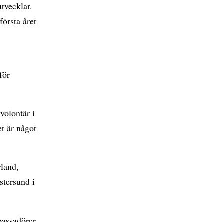
tvecklar.
första året
för
volontär i
t är något
rland,
stersund i
bassadörer