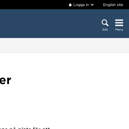
Logga in
English site
Sök
Meny
er