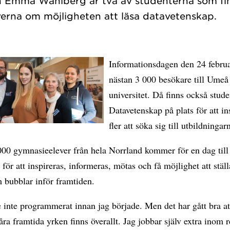
h Emma Wahlberg är två av studenterna som finn
Informationsdagen den 24 februa
nästan 3 000 besökare till Umeå
universitet. Då finns också stude
Datavetenskap på plats för att in
fler att söka sig till utbildningar
000 gymnasieelever från hela Norrland kommer för en dag til
t för att inspireras, informeras, mötas och få möjlighet att ställ
m bubblar inför framtiden.
e inte programmerat innan jag började. Men det har gått bra 
Våra framtida yrken finns överallt. Jag jobbar själv extra inom 