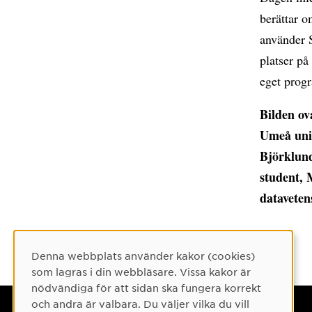
berättar o
använder S
platser på
eget prog
Bilden ov
Umeå univ
Björklun
student,
dataveten
Denna webbplats använder kakor (cookies)
Cookie-samtycke
som lagras i din webbläsare. Vissa kakor är
nödvändiga för att sidan ska fungera korrekt
och andra är valbara. Du väljer vilka du vill