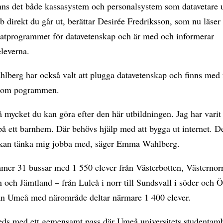
nns det både kassasystem och personalsystem som datavetare u
b direkt du går ut, berättar Desirée Fredriksson, som nu läser 
atprogrammet för datavetenskap och är med och informerar
leverna.
berg har också valt att plugga datavetenskap och finns med 
a om pogrammen.
å mycket du kan göra efter den här utbildningen. Jag har varit 
å ett barnhem. Där behövs hjälp med att bygga ut internet. De
 kan tänka mig jobba med, säger Emma Wahlberg.
mmer 31 bussar med 1 550 elever från Västerbotten, Västernor
 och Jämtland – från Luleå i norr till Sundsvall i söder och Ö
rån Umeå med närområde deltar närmare 1 400 elever.
eds med ett gemensamt pass där Umeå universitets studentam