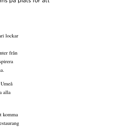
s på plats för att
ri lockar
nter från
spirera
na.
l Umeå
a alla
att komma
restaurang