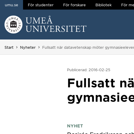
umu.se
För studenter
För forskare
Bibliotek
För me
Hoppa direkt till innehållet
Huvudmenyn dold.
Du är här:
Start
Nyheter
Fullsatt när datavetenskap möter gymnasieeleve
Publicerad: 2016-02-25
Fullsatt n
gymnasiee
NYHET