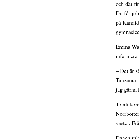
och där fi
Du får job
på Kandid
gymnasiee
Emma Wahl
informer
– Det är s
Tanzania p
jag gärna
Totalt ko
Norrbotten
väster. F
Dagen inl