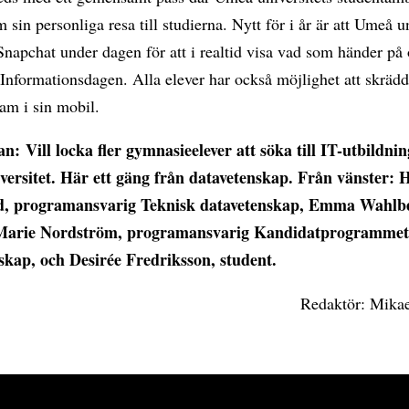
m sin personliga resa till studierna. Nytt för i år är att Umeå u
napchat under dagen för att i realtid visa vad som händer på 
 Informationsdagen. Alla elever har också möjlighet att skrädd
ram i sin mobil.
an: Vill locka fler gymnasieelever att söka till IT-utbildni
ersitet. Här ett gäng från datavetenskap. Från vänster: 
d, programansvarig Teknisk datavetenskap, Emma Wahlb
 Marie Nordström, programansvarig Kandidatprogrammet
skap, och Desirée Fredriksson, student.
Redaktör: Mika