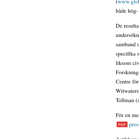
(
www.glob
både hög-
De resulta
undersökni
samband m
specifika
liksom civ
Forskning
Centre fö
Witwatersr
Tollman (s
För en mer
pre