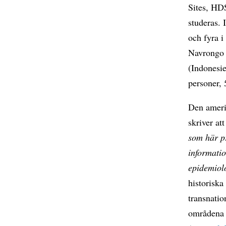
Sites, HDS
studeras. 
och fyra i
Navrongo 
(Indonesi
personer, 
Den ameri
skriver at
som här p
informatio
epidemiolo
historiska
transnatio
områdena s