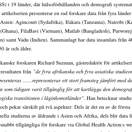
S) i 19 länder, där hälsoförhållanden och demografi systemat
I artikelserien presenterar en rad forskare data från fyra länder
 Asien: Agincourt (Sydafrika), Ifakara (Tanzania), Nairobi (K
(Ghana), FilaBavi (Vietnam), Matlab (Bangladesh), Purwore
en) samt Vadu (Indien). Sammanlagt har data insamlats från 4
50 år och äldre.
kanske forskaren Richard Suzman, gästredaktör för artikelser
t resultaten från
”de fyra afrikanska och fyra asiatiska studie
resenteras ……representerar ett stort framsteg jämfört med d
n som tidigare varit tillgänglig för att kartlägga den demogra
giska transitionen i låginkomstländer".
Han betecknar studi
 och pekar särskilt på två aspekter: Dels är det en av de första
nella studierna av åldrande i Asien och Afrika, dels blir data f
nabbt tillgängliga för forskare via Global Health Action:s w