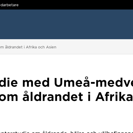
darbetare
 åldrandet i Afrika och Asien
udie med Umeå-medv
om åldrandet i Afrik