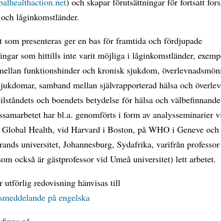
alhealthaction.net
) och skapar förutsättningar för fortsatt for
 och låginkomstländer.
t som presenteras ger en bas för framtida och fördjupade
ngar som hittills inte varit möjliga i låginkomstländer, exemp
ellan funktionshinder och kronisk sjukdom, överlevnadsmöns
 sjukdomar, samband mellan självrapporterad hälsa och överle
ilståndets och boendets betydelse för hälsa och välbefinnande
ssamarbetet har bl.a. genomförts i form av analysseminarier 
r Global Health, vid Harvard i Boston, på WHO i Geneve och
ands universitet, Johannesburg, Sydafrika, varifrån professo
om också är gästprofessor vid Umeå universitet) lett arbetet.
 utförlig redovisning hänvisas till
ssmeddelande på engelska