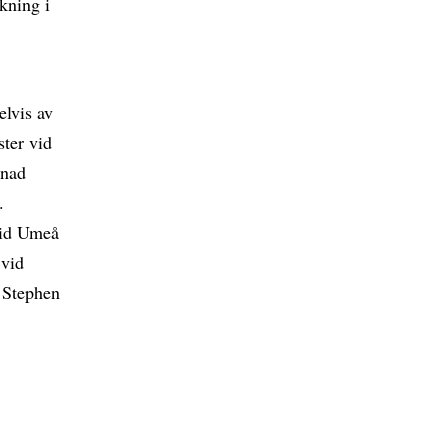
skning i
elvis av
ter vid
vnad
.
vid Umeå
 vid
r Stephen