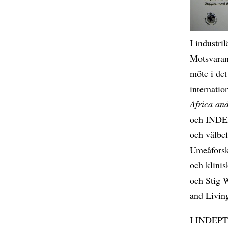
I industri
Motsvarand
möte i de
internatio
Africa an
och INDEPT
och välbef
Umeåforska
och klinis
och Stig 
and Livin
I INDEPTH