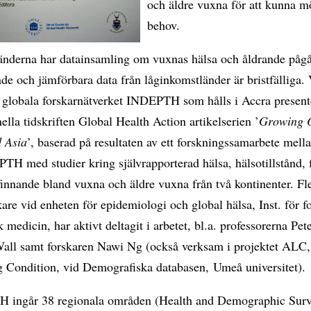
och äldre vuxna för att kunna m
behov.
länderna har datainsamling om vuxnas hälsa och åldrande pågå
e och jämförbara data från låginkomstländer är bristfälliga. 
t globala forskarnätverket INDEPTH som hålls i Accra present
nella tidskriften Global Health Action artikelserien ’
Growing O
d Asia
’, baserad på resultaten av ett forskningssamarbete me
H med studier kring självrapporterad hälsa, hälsotillstånd, 
innande bland vuxna och äldre vuxna från två kontinenter. Fl
re vid enheten för epidemiologi och global hälsa, Inst. för f
k medicin, har aktivt deltagit i arbetet, bl.a. professorerna Pet
Wall samt forskaren Nawi Ng (också verksam i projektet ALC
g Condition, vid Demografiska databasen, Umeå universitet).
 ingår 38 regionala områden (Health and Demographic Surv