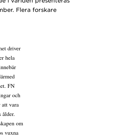
de i världen presenteras
er. Flera forskare
et driver
er hela
 innebär
 därmed
het. FN
ingar och
att vara
 ålder.
unskapen om
os vuxna