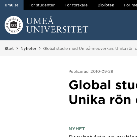
umu.se
För studenter
För forskare
Bibliotek
För me
Hoppa direkt till innehållet
Huvudmenyn dold.
Du är här:
Start
Nyheter
Global studie med Umeå-medverkan: Unika rön om
Publicerad: 2010-09-28
Global st
Unika rön 
NYHET