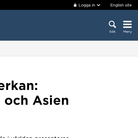
Logga in
English site
Sök
Meny
erkan:
a och Asien