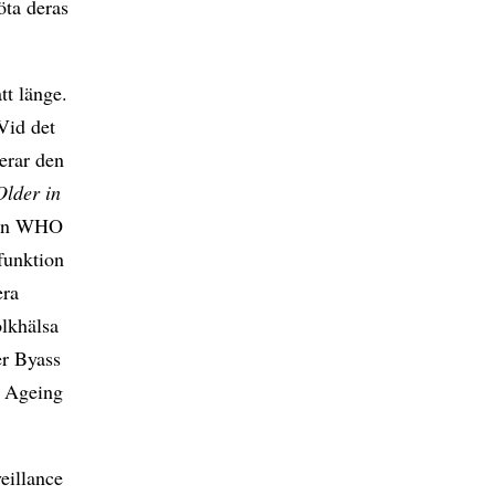
öta deras
tt länge.
Vid det
erar den
lder in
llan WHO
funktion
era
olkhälsa
er Byass
, Ageing
eillance