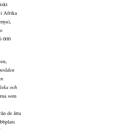
iskt
 i Afrika
enya),
jo
6 000
ien,
områden
en
fiska och
erna som
rån de åtta
ebbplats