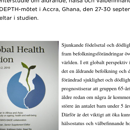
enterstudie om åldrande, hälsa och välbefinnan
EPTH-mötet i Accra, Ghana, den 27-30 septemb
Sjunkande födelsetal och dödligh
fram befolkningsförändringar öv
världen. I ett globalt perspektiv
det en åldrande befolkning och
förändrad sjuklighet och dödlig
prognostiserar att gruppen 65-år
äldre redan om några år kommer 
större än antalet barn under 5 års
Därför är det viktigt att öka k
hälsostatus och välbefinnande h