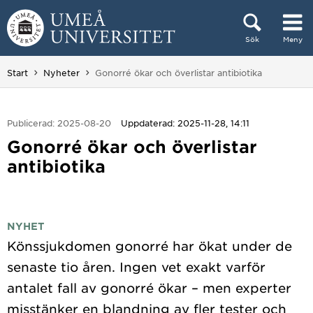
Hoppa direkt till innehållet
Sök
Meny
Huvudmenyn dold.
Du är här:
Start
Nyheter
Gonorré ökar och överlistar antibiotika
Publicerad: 2025-08-20
Uppdaterad: 2025-11-28, 14:11
Gonorré ökar och överlistar
antibiotika
NYHET
Könssjukdomen gonorré har ökat under de
senaste tio åren. Ingen vet exakt varför
antalet fall av gonorré ökar – men experter
misstänker en blandning av fler tester och